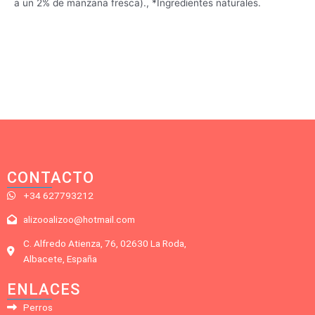
a un 2% de manzana fresca)., *Ingredientes naturales.
CONTACTO
+34 627793212
alizooalizoo@hotmail.com
C. Alfredo Atienza, 76, 02630 La Roda,
Albacete, España
ENLACES
Perros