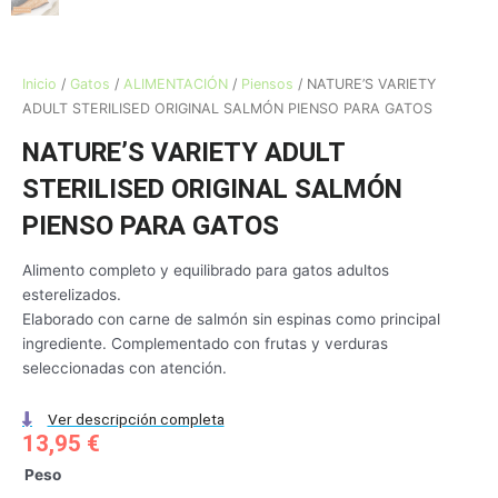
Inicio
/
Gatos
/
ALIMENTACIÓN
/
Piensos
/ NATURE’S VARIETY
ADULT STERILISED ORIGINAL SALMÓN PIENSO PARA GATOS
NATURE’S VARIETY ADULT
STERILISED ORIGINAL SALMÓN
PIENSO PARA GATOS
Alimento completo y equilibrado para gatos adultos
esterelizados.
Elaborado con carne de salmón sin espinas como principal
ingrediente. Complementado con frutas y verduras
seleccionadas con atención.
Ver descripción completa
13,95
€
NATURE'S
Peso
VARIETY