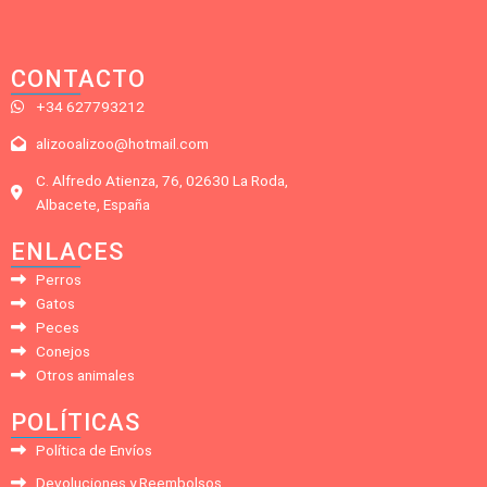
CONTACTO
+34 627793212
alizooalizoo@hotmail.com
C. Alfredo Atienza, 76, 02630 La Roda,
Albacete, España
ENLACES
Perros
Gatos
Peces
Conejos
Otros animales
POLÍTICAS
Política de Envíos
Devoluciones y Reembolsos