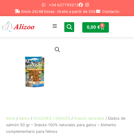
Ir
+34 627793212
al
Envío 24/48 horas - Gratis a partir de 55€
Contacto
contenido
0
Cart
0,00
€
Inicio
Perros
Gatos
Peces
Conejos
Otros
Inicio
/
Gatos
/
CHUCHES / SNACKS
/
Snacks naturales
/ Dados de
salmón 50 gr – Snacks 100% naturales para gatos – Alimento
complementario para felinos
Blog