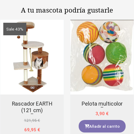
Snacks
A tu mascota
podría gustarle
100%
naturales
para
Sale 43%
gatos
-
Alimento
complementario
para
felinos
cantidad
Rascador EARTH
Pelota multicolor
(121 cm)
3,90
€
121,95
€
Añadir al carrito
69,95
€