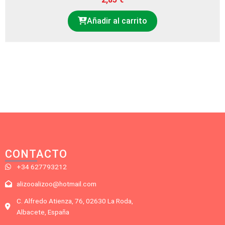
Añadir al carrito
CONTACTO
+34 627793212
alizooalizoo@hotmail.com
C. Alfredo Atienza, 76, 02630 La Roda,
Albacete, España