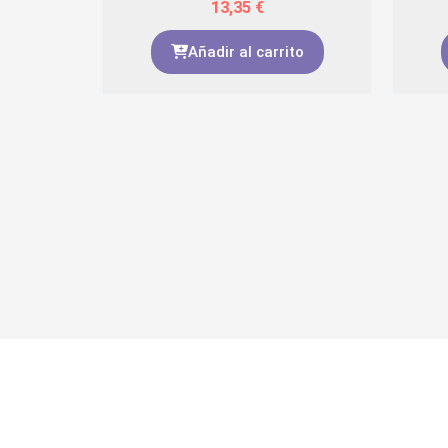
13,35
€
to
Añadir al carrito