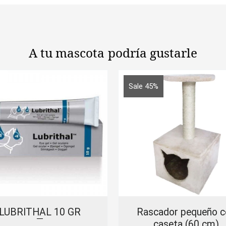
A tu mascota
podría gustarle
Sale 45%
LUBRITHAL 10 GR
Rascador pequeño c
caseta (60 cm)