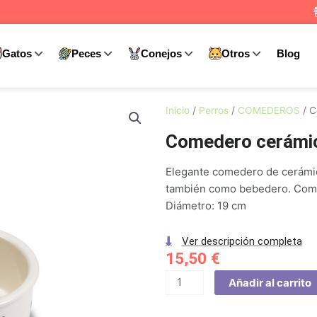
Gatos
Peces
Conejos
Otros
Blog
Inicio
/
Perros
/
COMEDEROS
/ C
Comedero cerámic
Elegante comedero de cerámica
también como bebedero. Come
Diámetro: 19 cm
Ver descripción completa
15,50
€
Comedero
Añadir al carrito
cerámica
Huellas