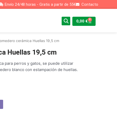
Envío 24/48 horas - Gratis a partir de 55€
Contacto
0
Cart
0,00
€
omedero cerámica Huellas 19,5 cm
a Huellas 19,5 cm
 para perros y gatos, se puede utilizar
dero blanco con estampación de huellas.