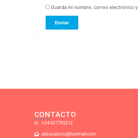
Guarda mi nombre, correo electrónico 
CONTACTO
+34 627793212
alizooalizoo@hotmail.com