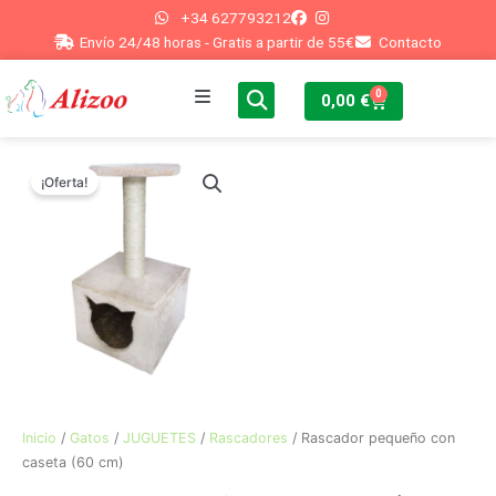
Ir
+34 627793212
al
Envío 24/48 horas - Gratis a partir de 55€
Contacto
contenido
0
Cart
0,00
€
Inicio
¡Oferta!
Perros
Gatos
Peces
Conejos
Otros
Inicio
/
Gatos
/
JUGUETES
/
Rascadores
/ Rascador pequeño con
caseta (60 cm)
Blog