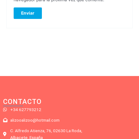
CONTACTO
+34 627793212
alizooalizoo@hotmail.com
C. Alfredo Atienza, 76, 02630 La Roda,
Albacete, España