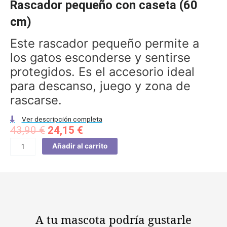
Rascador pequeño con caseta (60
cm)
Este rascador pequeño permite a
los gatos esconderse y sentirse
protegidos. Es el accesorio ideal
para descanso, juego y zona de
rascarse.
Ver descripción completa
El
El
43,90
€
24,15
€
precio
precio
Rascador
Añadir al carrito
original
actual
pequeño
era:
es:
con
43,90 €.
24,15 €.
caseta
(60
cm)
cantidad
A tu mascota
podría gustarle