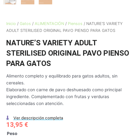
Inicio
/
Gatos
/
ALIMENTACIÓN
/
Piensos
/ NATURE’S VARIETY
ADULT STERILISED ORIGINAL PAVO PIENSO PARA GATOS
NATURE’S VARIETY ADULT
STERILISED ORIGINAL PAVO PIENSO
PARA GATOS
Alimento completo y equilibrado para gatos adultos, sin
cereales.
Elaborado con carne de pavo deshuesado como principal
ingrediente. Complementado con frutas y verduras
seleccionadas con atención.
Ver descripción completa
13,95
€
NATURE'S
Peso
VARIETY