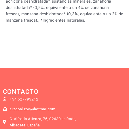
achicoria deshidratada*, sustancias minerales, zanahoria
deshidratada* (0,5%, equivalente a un 4% de zanahoria
fresca), manzana deshidratada* (0,3%, equivalente a un 2% de
manzana fresca)., *Ingredientes naturales.
CONTACTO
+34 627793212
alizooalizoo@hotmail.com
C. Alfredo Atienza, 76, 02630 La Roda,
Albacete, España