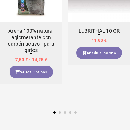
Arena 100% natural
LUBRITHAL 10 GR
aglomerante con
11,90
€
carbón activo - para
gatos
Añadir al carrito
7,50
€
-
14,25
€
Select Options