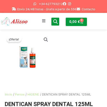
Ir
+34 627793212
al
Envío 24/48 horas - Gratis a partir de 55€
Contacto
contenido
0
Cart
0,00
€
Inicio
¡Oferta!
Perros
Gatos
Peces
Conejos
Otros
Inicio
/
Perros
/
HIGIENE
/ DENTICAN SPRAY DENTAL 125ML
DENTICAN SPRAY DENTAL 125ML
Blog