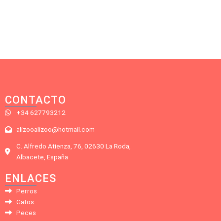
CONTACTO
+34 627793212
alizooalizoo@hotmail.com
C. Alfredo Atienza, 76, 02630 La Roda,
Albacete, España
ENLACES
Perros
Gatos
Peces