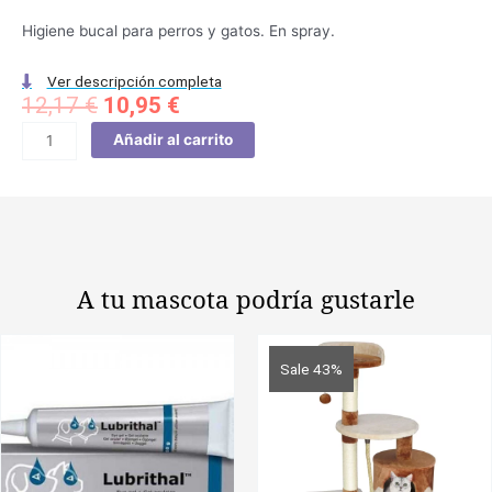
Higiene bucal para perros y gatos. En spray.
Ver descripción completa
El
El
12,17
€
10,95
€
precio
precio
DENTICAN
Añadir al carrito
original
actual
SPRAY
era:
es:
DENTAL
12,17 €.
10,95 €.
125ML
cantidad
A tu mascota
podría gustarle
Sale 43%