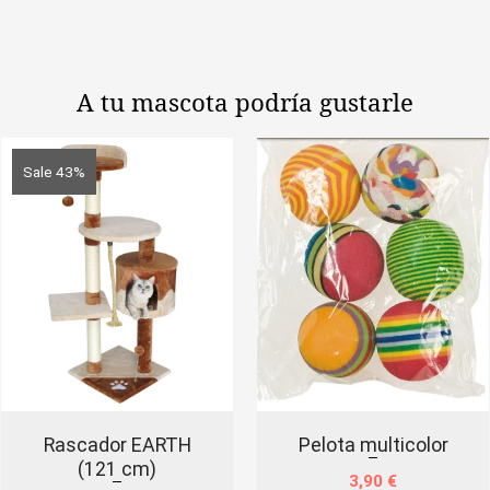
-
Snack
cremoso
de
A tu mascota
podría gustarle
atún
y
gambas
Sale 43%
(bolsa
5
sobres
de
14
g)
cantidad
Rascador EARTH
Pelota multicolor
(121 cm)
3,90
€