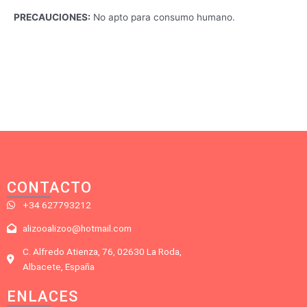
PRECAUCIONES:
No apto para consumo humano.
CONTACTO
+34 627793212
alizooalizoo@hotmail.com
C. Alfredo Atienza, 76, 02630 La Roda,
Albacete, España
ENLACES