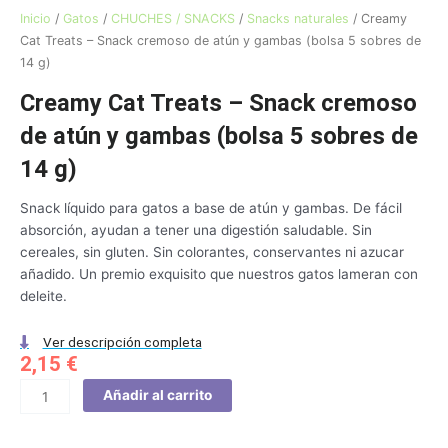
Inicio
/
Gatos
/
CHUCHES / SNACKS
/
Snacks naturales
/ Creamy
Cat Treats – Snack cremoso de atún y gambas (bolsa 5 sobres de
14 g)
Creamy Cat Treats – Snack cremoso
de atún y gambas (bolsa 5 sobres de
14 g)
Snack líquido para gatos a base de atún y gambas. De fácil
absorción, ayudan a tener una digestión saludable. Sin
cereales, sin gluten. Sin colorantes, conservantes ni azucar
añadido. Un premio exquisito que nuestros gatos lameran con
deleite.
Ver descripción completa
2,15
€
Creamy
Añadir al carrito
Cat
Treats