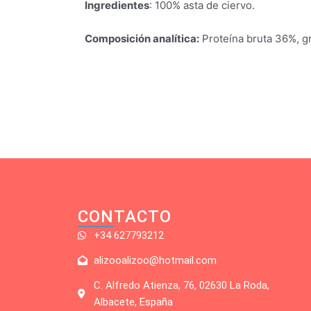
Ingredientes
: 100% asta de ciervo.
Composición analítica:
Proteína bruta 36%, gr
CONTACTO
+34 627793212
alizooalizoo@hotmail.com
C. Alfredo Atienza, 76, 02630 La Roda,
Albacete, España