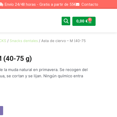
Envío 24/48 horas - Gratis a partir de 55€
Contacto
0
Cart
0,00
€
CKS
/
Snacks dentales
/ Asta de ciervo – M (40-75
M (40-75 g)
e la muda natural en primavera. Se recogen del
a, se cortan y se lijan. Ningún químico entra