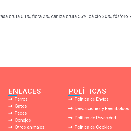
asa bruta 0,1%, fibra 2%, ceniza bruta 56%, cálcio 20%, fósforo 
ENLACES
POLÍTICAS
Perros
Política de Envíos
Gatos
Devoluciones y Reembolsos
Peces
Política de Privacidad
Conejos
Otros animales
Política de Cookies