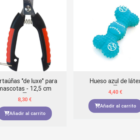
rtaúñas "de luxe" para
Hueso azul de láte
mascotas - 12,5 cm
4,40
€
8,30
€
Añadir al carrito
Añadir al carrito