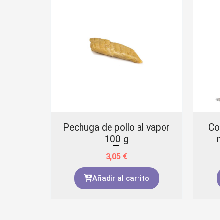
s con
Pechuga de pollo al vapor
Co
100 g
3,05
€
to
Añadir al carrito