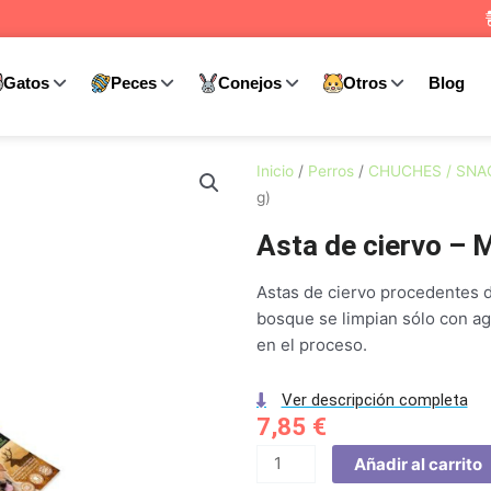
Gatos
Peces
Conejos
Otros
Blog
Inicio
/
Perros
/
CHUCHES / SNA
g)
Asta de ciervo – 
Astas de ciervo procedentes d
bosque se limpian sólo con agu
en el proceso.
Ver descripción completa
7,85
€
Asta
Añadir al carrito
de