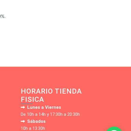
9%.
HORARIO TIENDA
FISICA
Lunes a Viernes
De 10h a 14h y 17:30h a 20:30h
Sábados
10h a 13:30h