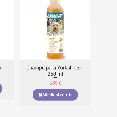
x
Champú para Yorkshires -
Arqui
250 ml
terne
aceit
6,55
€
Añadir al carrito