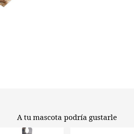
ciervo
-
M
(40-
75
g)
cantidad
A tu mascota
podría gustarle