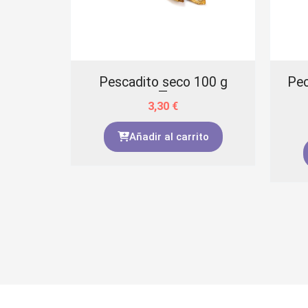
s con
Pescadito seco 100 g
Pec
3,30
€
Añadir al carrito
to