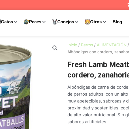
Gatos
Peces
Conejos
Otros
Blog
Inicio
/
Perros
/
ALIMENTACIÓN
Albóndigas con cordero, zanahor
Fresh Lamb Meatb
cordero, zanahori
Albóndigas de carne de corder
de perros adultos, con un alto
muy apetecibles, sabrosas y d
proximidad y sostenibles, coc
de alto valor nutricional. Sin 
sabores artificiales.