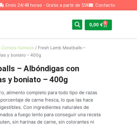
Envío 24/48 horas - Gratis a partir de 55€
Contacto
0
Cart
0,00
€
/
Comida húmeda
/ Fresh Lamb Meatballs –
ias y boniato – 400g
alls – Albóndigas con
as y boniato – 400g
o, alimento completo para todo tipo de razas
 porcentaje de carne fresca, lo que las hace
igestibles. Con ingredientes naturales de
inados a fuego lento para conseguir una receta
gluten, sin harinas de carne, sin colorantes ni