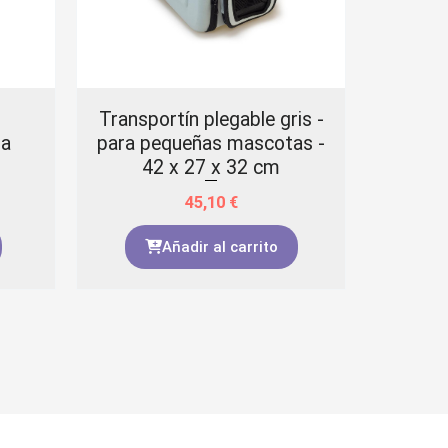
Transportín plegable gris -
Arqui
ra
para pequeñas mascotas -
terne
42 x 27 x 32 cm
aceit
45,10
€
Añadir al carrito