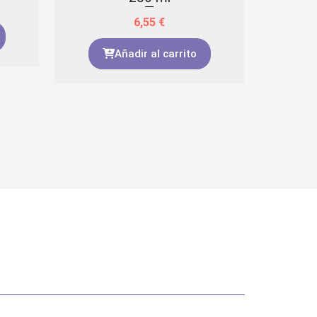
aceit
6,55
€
Añadir al carrito