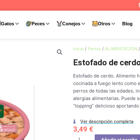
Gatos
Peces
Conejos
Otros
Blog
Inicio
/
Perros
/
ALIMENTACIÓN
Estofado de cerd
Estofado de cerdo. Alimento 
cocinada a fuego lento como en
perros de todas las edades, i
alergias alimentarias. Puede 
“topping” delicioso aportando
Ver descripción completa
3,49
€
Estofado
Añadir al carrito