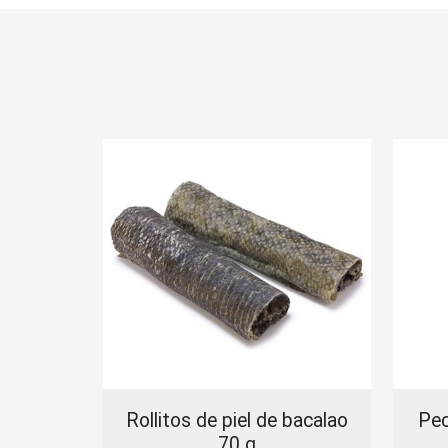
s con
Rollitos de piel de bacalao
Pec
70 g