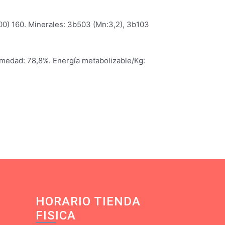
700) 160. Minerales: 3b503 (Mn:3,2), 3b103
Humedad: 78,8%. Energía metabolizable/Kg:
HORARIO TIENDA
FISICA