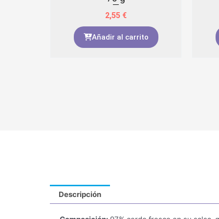
2,55
€
to
Añadir al carrito
Descripción