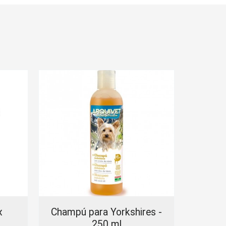
x
Champú para Yorkshires -
Arqui
250 ml
terne