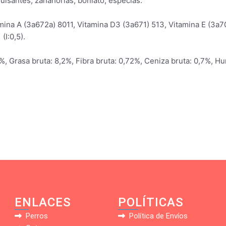
uisantes, zanahorias, boniato, especias.
amina A (3a672a) 8011, Vitamina D3 (3a671) 513, Vitamina E (3a
(I:0,5).
%, Grasa bruta: 8,2%, Fibra bruta: 0,72%, Ceniza bruta: 0,7%, 
ENLACES
POLÍTICAS
Perros
Política de Envíos