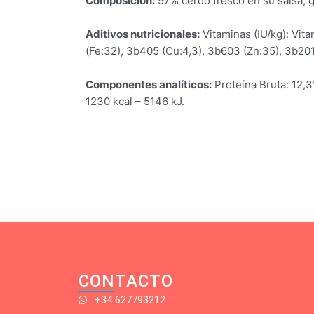
Composición:
97% cerdo fresco en su salsa, g
Aditivos nutricionales:
Vitaminas (IU/kg): Vit
(Fe:32), 3b405 (Cu:4,3), 3b603 (Zn:35), 3b201 
Componentes analíticos:
Proteína Bruta: 12,3
1230 kcal – 5146 kJ.
CONTACTO
+34 627793212