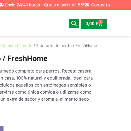
Envío 24/48 horas - Gratis a partir de 55€
Contacto
0
Cart
0,00
€
/
Comida húmeda
/ Estofado de cerdo / FreshHome
o / FreshHome
húmedo completo para perros. Receta casera,
 casa, 100% natural y equilibrada. Ideal para
ncluidos aquellos con estómagos sensibles o
servirse como única comida o utilizarse como
 un extra de sabor y aroma al alimento seco