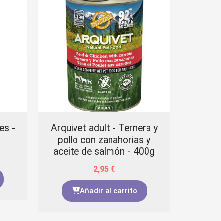
es -
Arquivet adult - Ternera y
Arquiv
pollo con zanahorias y
pavo
aceite de salmón - 400g
aceit
2,95
€
Añadir al carrito