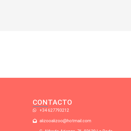
CONTACTO
+34 627793212
alizooalizoo@hotmail.com