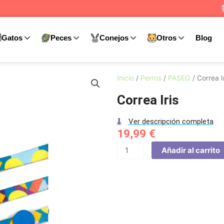
Gatos
Peces
Conejos
Otros
Blog
Inicio
/
Perros
/
PASEO
/ Correa I
Correa Iris
Ver descripción completa
19,99
€
Correa
Añadir al carrito
Iris
cantidad