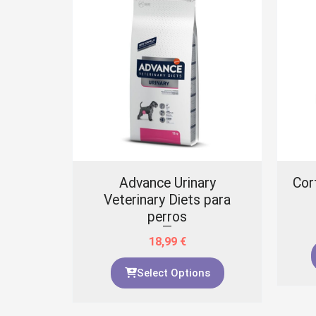
l de
Advance Urinary
Cort
g
Veterinary Diets para
perros
18,99
€
to
Select Options