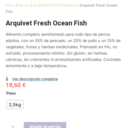
Inicio
/
Perros
/
ALIMENTACIÓN
/
Piensos
/ Arquivet Fresh Ocean
Fish
Arquivet Fresh Ocean Fish
Alimento completo semihúmedo para todo tipo de perros
adultos, con un 55% de pescado, un 20% de pollo y un 25% de
vegetales, frutas y hierbas medicinales. Prensado en frío, no
extruido, procesamiento mínimo. Sin gluten, sin harinas
cárnicas, sin colorantes ni aromatizantes artificiales. Cocinado
lentamente y a baja temperatura.
Ver descripción completa
18,60
€
Arquivet
Peso
Fresh
2,5kg
Ocean
Fish
cantidad
Añadir al carrito