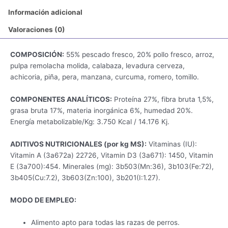
Información adicional
Valoraciones (0)
COMPOSICIÓN:
55% pescado fresco, 20% pollo fresco, arroz,
pulpa remolacha molida, calabaza, levadura cerveza,
achicoria, piña, pera, manzana, curcuma, romero, tomillo.
COMPONENTES ANALÍTICOS:
Proteína 27%, fibra bruta 1,5%,
grasa bruta 17%, materia inorgánica 6%, humedad 20%.
Energía metabolizable/Kg: 3.750 Kcal / 14.176 Kj.
ADITIVOS NUTRICIONALES (por kg MS):
Vitaminas (IU):
Vitamin A (3a672a) 22726, Vitamin D3 (3a671): 1450, Vitamin
E (3a700):454. Minerales (mg): 3b503(Mn:36), 3b103(Fe:72),
3b405(Cu:7.2), 3b603(Zn:100), 3b201(I:1.27).
MODO DE EMPLEO:
Alimento apto para todas las razas de perros.