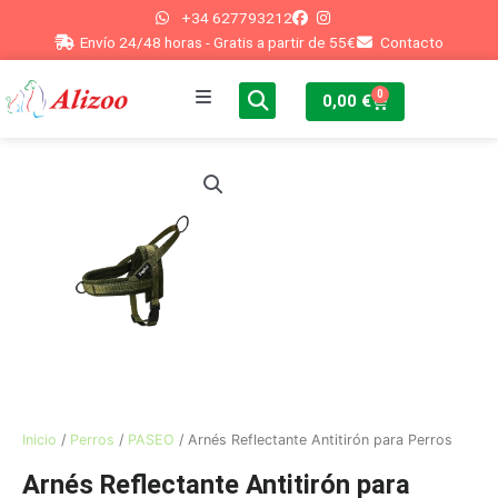
Ir
+34 627793212
al
Envío 24/48 horas - Gratis a partir de 55€
Contacto
contenido
0
Cart
0,00
€
Inicio
Perros
Gatos
Peces
Conejos
Otros
Inicio
/
Perros
/
PASEO
/ Arnés Reflectante Antitirón para Perros
Arnés Reflectante Antitirón para
Blog