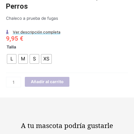
Perros
Chaleco a prueba de fugas
Ver descripción completa
9,95
€
Arnés
Talla
Reflectante
L
M
S
XS
Antitirón
para
Perros
cantidad
Añadir al carrito
A tu mascota
podría gustarle