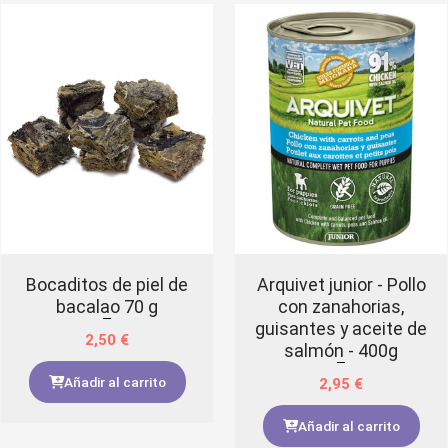
Bocaditos de piel de
Arquivet junior - Pollo
bacalao 70 g
con zanahorias,
guisantes y aceite de
2,50
€
salmón - 400g
Añadir al carrito
2,95
€
Añadir al carrito