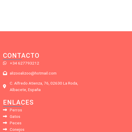
CONTACTO
+34 627793212
alizooalizoo@hotmail.com
C. Alfredo Atienza, 76, 02630 La Roda,
Albacete, España
ENLACES
Perros
Gatos
Peces
Conejos