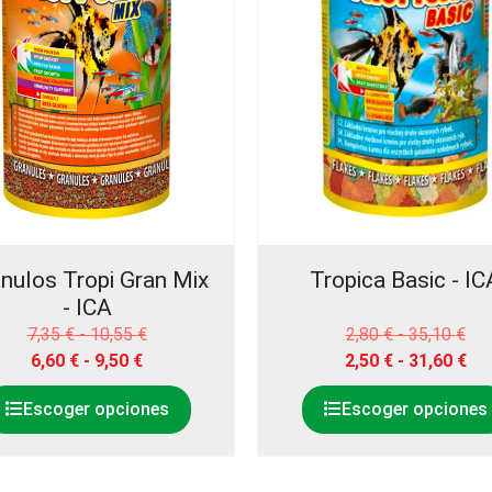
nulos Tropi Gran Mix
Tropica Basic - IC
- ICA
7,35
€
-
10,55
€
2,80
€
-
35,10
€
6,60
€
-
9,50
€
2,50
€
-
31,60
€
Escoger opciones
Escoger opciones