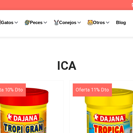
Gatos
Peces
Conejos
Otros
Blog
ICA
ta 10% Dto
Oferta 11% Dto